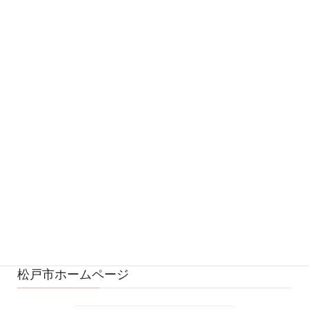
カテゴリー
お知らせ (543)
予定 (169)
募集 (1)
変更・中止 (7)
ひろばの様子 (530)
ひろばのおもちゃ・絵本 (29)
ゆるふわスタッフ日記 (114)
松戸市ホームページ