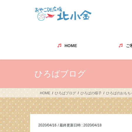
コ
ナ
ン
ビ
テ
ゲ
ン
ー
ツ
シ
へ
ョ
ス
ン
HOME
ご
キ
に
ッ
移
プ
動
ひろばブログ
HOME
ひろばブログ
ひろばの様子
ひろばのおもち
2020/04/16
/ 最終更新日時 :
2020/04/18