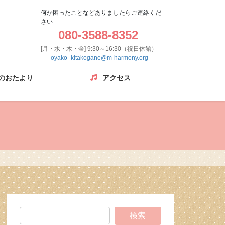
何か困ったことなどありましたらご連絡くだ
さい
080-3588-8352
[月・水・木・金] 9:30～16:30（祝日休館）
oyako_kitakogane@m-harmony.org
のおたより
アクセス