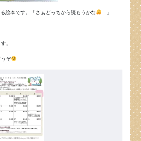
める絵本です。「さぁどっちから読もうかな
」
ます。
どうぞ