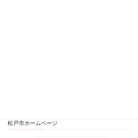
カテゴリー
お知らせ (543)
予定 (169)
募集 (1)
変更・中止 (7)
ひろばの様子 (530)
ひろばのおもちゃ・絵本 (29)
ゆるふわスタッフ日記 (114)
松戸市ホームページ