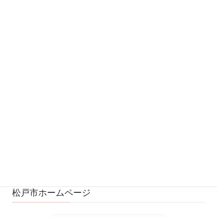
カテゴリー
お知らせ (542)
予定 (169)
募集 (1)
変更・中止 (7)
ひろばの様子 (528)
ひろばのおもちゃ・絵本 (29)
ゆるふわスタッフ日記 (114)
松戸市ホームページ