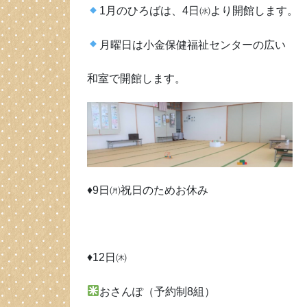
1月のひろばは、4日㈬より開館します。
月曜日は小金保健福祉センターの広い
和室で開館します。
♦9日㈪祝日のためお休み
♦12日㈭
おさんぽ（予約制8組）