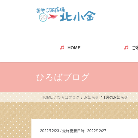
コ
ナ
ン
ビ
テ
ゲ
ン
ー
ツ
シ
へ
ョ
ス
ン
HOME
ご
キ
に
ッ
移
プ
動
ひろばブログ
HOME
ひろばブログ
お知らせ
1月のお知らせ
2022/12/23
/ 最終更新日時 :
2022/12/27