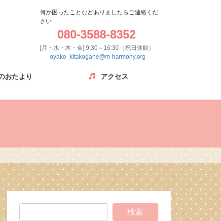
何か困ったことなどありましたらご連絡くだ
さい
080-3588-8352
[月・水・木・金] 9:30～16:30（祝日休館）
oyako_kitakogane@m-harmony.org
のおたより
アクセス