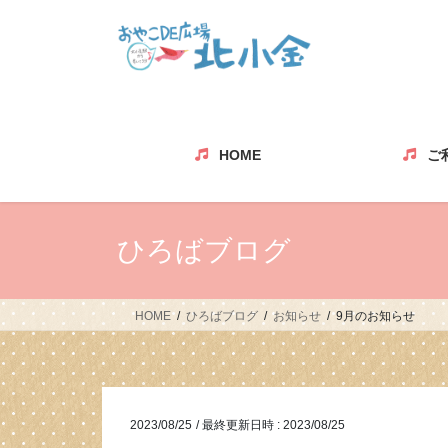
コ
ナ
ン
ビ
テ
ゲ
ン
ー
ツ
シ
へ
ョ
ス
ン
HOME
ご
キ
に
ッ
移
プ
動
ひろばブログ
HOME
ひろばブログ
お知らせ
9月のお知らせ
2023/08/25
/ 最終更新日時 :
2023/08/25