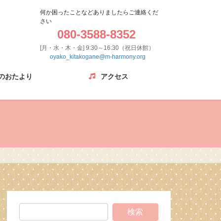
何か困ったことなどありましたらご連絡くだ
さい
080-3588-8352
[月・水・木・金] 9:30～16:30（祝日休館）
oyako_kitakogane@m-harmony.org
のおたより
アクセス