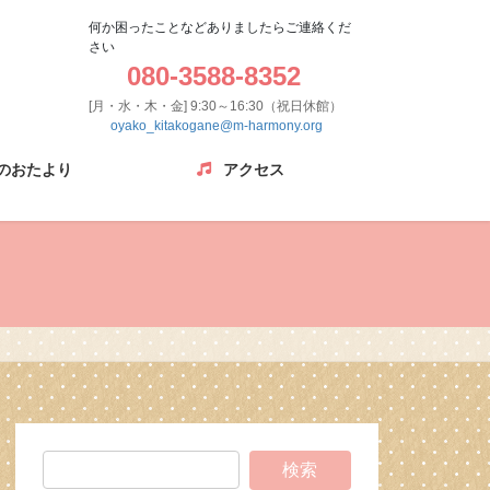
何か困ったことなどありましたらご連絡くだ
さい
080-3588-8352
[月・水・木・金] 9:30～16:30（祝日休館）
oyako_kitakogane@m-harmony.org
のおたより
アクセス