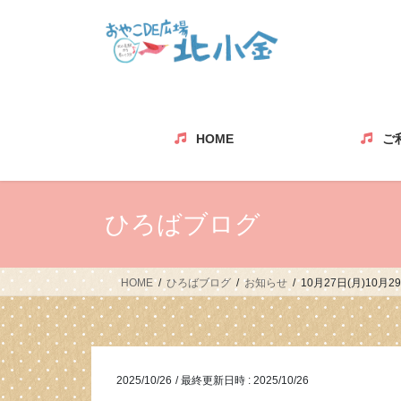
コ
ナ
ン
ビ
テ
ゲ
ン
ー
ツ
シ
へ
ョ
ス
ン
HOME
ご
キ
に
ッ
移
プ
動
ひろばブログ
HOME
ひろばブログ
お知らせ
10月27日(月)10月
2025/10/26
/ 最終更新日時 :
2025/10/26