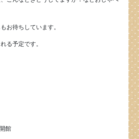
んもお待ちしています。
くれる予定です。
で開館