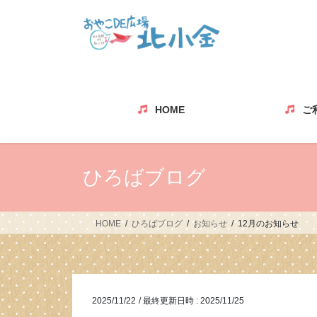
コ
ナ
ン
ビ
テ
ゲ
ン
ー
ツ
シ
へ
ョ
ス
ン
HOME
ご
キ
に
ッ
移
プ
動
ひろばブログ
HOME
ひろばブログ
お知らせ
12月のお知らせ
2025/11/22
/ 最終更新日時 :
2025/11/25