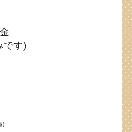
金
みです)
)