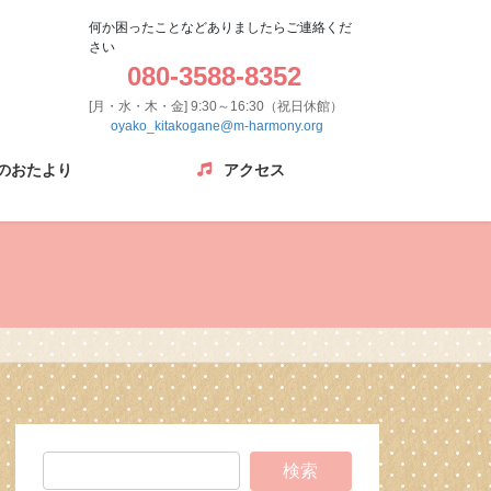
何か困ったことなどありましたらご連絡くだ
さい
080-3588-8352
[月・水・木・金] 9:30～16:30（祝日休館）
oyako_kitakogane@m-harmony.org
のおたより
アクセス