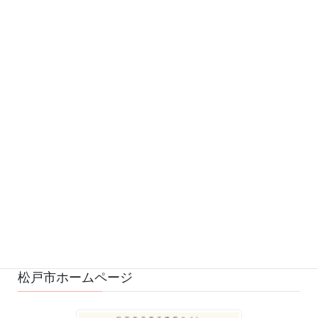
カテゴリー
お知らせ (542)
予定 (169)
募集 (1)
変更・中止 (7)
ひろばの様子 (530)
ひろばのおもちゃ・絵本 (29)
ゆるふわスタッフ日記 (114)
松戸市ホームページ