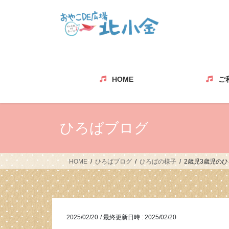
コ
ナ
ン
ビ
テ
ゲ
ン
ー
ツ
シ
へ
ョ
ス
ン
HOME
ご
キ
に
ッ
移
プ
動
ひろばブログ
HOME
ひろばブログ
ひろばの様子
2歳児3歳児の
2025/02/20
/ 最終更新日時 :
2025/02/20