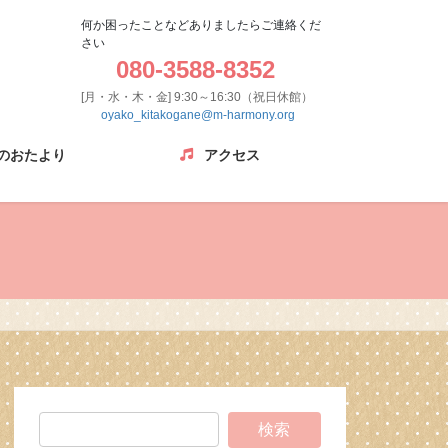
何か困ったことなどありましたらご連絡くだ
さい
080-3588-8352
[月・水・木・金] 9:30～16:30（祝日休館）
oyako_kitakogane@m-harmony.org
のおたより
アクセス