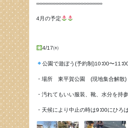
∞∞∞∞∞∞∞∞∞∞∞∞∞∞∞∞∞∞∞∞∞
4月の予定
4/17㈭
公園で遊ぼう(予約制)10∶00〜11∶0
・場所 東平賀公園 (現地集合解散)
・汚れてもいい服装、靴、水分を持
・天候により中止の時は9∶00にひろばの