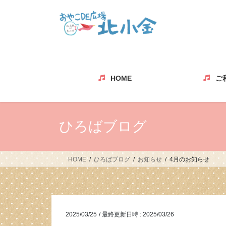
コ
ナ
ン
ビ
テ
ゲ
ン
ー
ツ
シ
へ
ョ
ス
ン
HOME
ご
キ
に
ッ
移
プ
動
ひろばブログ
HOME
ひろばブログ
お知らせ
4月のお知らせ
2025/03/25
/ 最終更新日時 :
2025/03/26