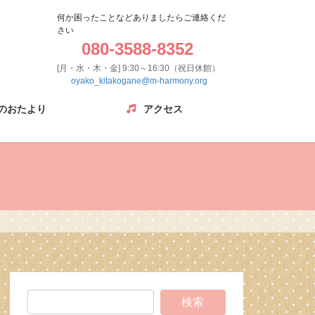
何か困ったことなどありましたらご連絡くだ
さい
080-3588-8352
[月・水・木・金] 9:30～16:30（祝日休館）
oyako_kitakogane@m-harmony.org
のおたより
アクセス