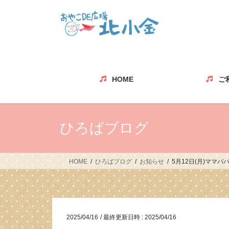
コ
ナ
ン
ビ
テ
ゲ
ン
ー
ツ
シ
へ
ョ
ス
ン
HOME
ご
キ
に
ッ
移
プ
動
ひろばブログ
HOME
ひろばブログ
お知らせ
5月12日(月)ママパ
2025/04/16
/ 最終更新日時 :
2025/04/16