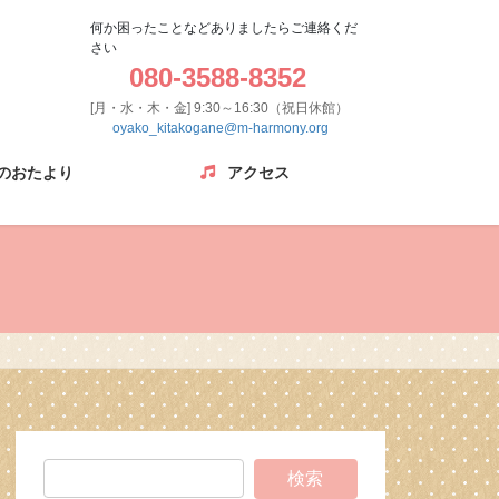
何か困ったことなどありましたらご連絡くだ
さい
080-3588-8352
[月・水・木・金] 9:30～16:30（祝日休館）
oyako_kitakogane@m-harmony.org
のおたより
アクセス