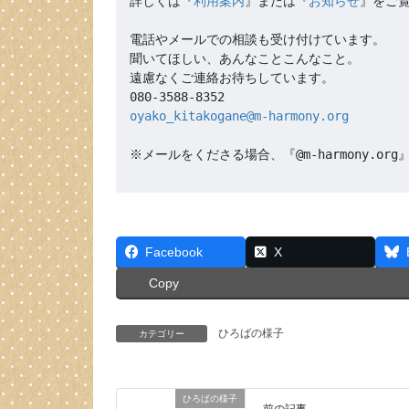
詳しくは『
利用案内
』または『
お知らせ
』をご覧
電話やメールでの相談も受け付けています。

聞いてほしい、あんなことこんなこと。

遠慮なくご連絡お待ちしています。

oyako_kitakogane@m-harmony.org
※メールをくださる場合、『@m-harmony.
Facebook
X
Copy
ひろばの様子
カテゴリー
ひろばの様子
前の記事