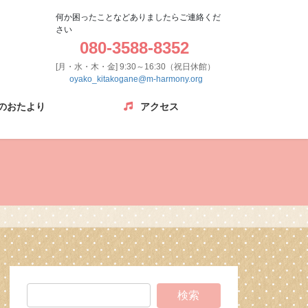
何か困ったことなどありましたらご連絡くだ
さい
080-3588-8352
[月・水・木・金] 9:30～16:30（祝日休館）
oyako_kitakogane@m-harmony.org
のおたより
アクセス