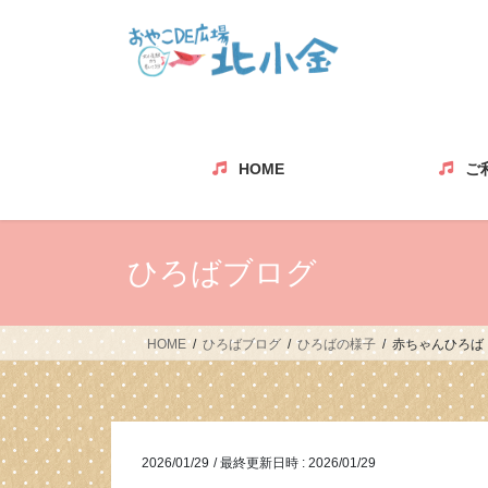
コ
ナ
ン
ビ
テ
ゲ
ン
ー
ツ
シ
へ
ョ
ス
ン
HOME
ご
キ
に
ッ
移
プ
動
ひろばブログ
HOME
ひろばブログ
ひろばの様子
赤ちゃんひろば
2026/01/29
/ 最終更新日時 :
2026/01/29