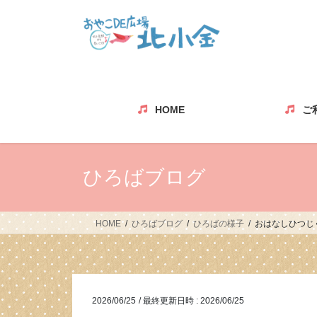
コ
ナ
ン
ビ
テ
ゲ
ン
ー
ツ
シ
へ
ョ
ス
ン
HOME
ご
キ
に
ッ
移
プ
動
ひろばブログ
HOME
ひろばブログ
ひろばの様子
おはなしひつじ
2026/06/25
/ 最終更新日時 :
2026/06/25