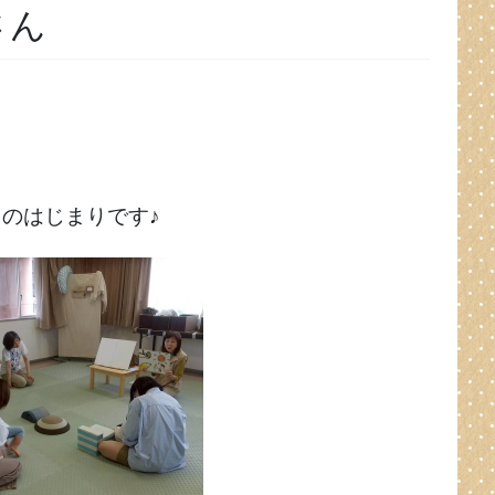
さん
」
のはじまりです♪