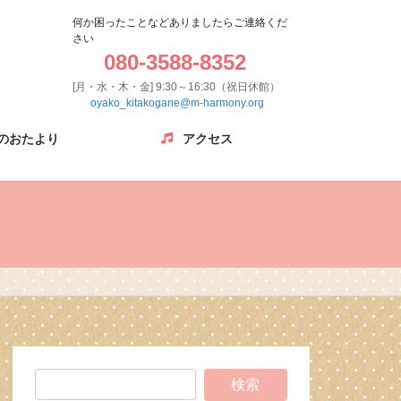
何か困ったことなどありましたらご連絡くだ
さい
080-3588-8352
[月・水・木・金] 9:30～16:30（祝日休館）
oyako_kitakogane@m-harmony.org
のおたより
アクセス