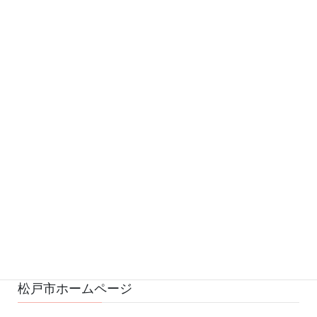
カテゴリー
お知らせ (542)
予定 (169)
募集 (1)
変更・中止 (7)
ひろばの様子 (530)
ひろばのおもちゃ・絵本 (29)
ゆるふわスタッフ日記 (114)
松戸市ホームページ