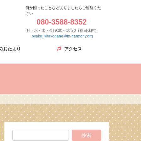
何か困ったことなどありましたらご連絡くだ
さい
080-3588-8352
[月・水・木・金] 9:30～16:30（祝日休館）
oyako_kitakogane@m-harmony.org
のおたより
アクセス