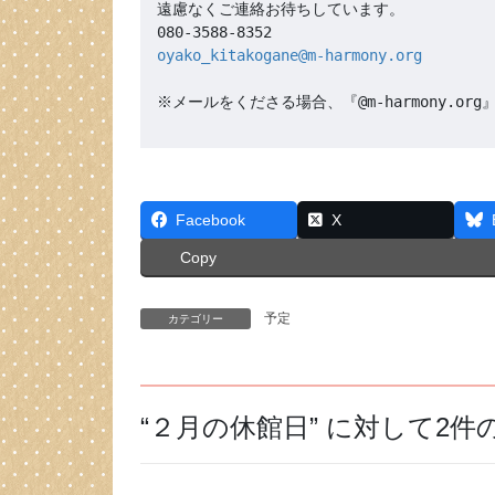
遠慮なくご連絡お待ちしています。

oyako_kitakogane@m-harmony.org
※メールをくださる場合、『@m-harmony.
Facebook
X
Copy
予定
カテゴリー
“
２月の休館日
” に対して2