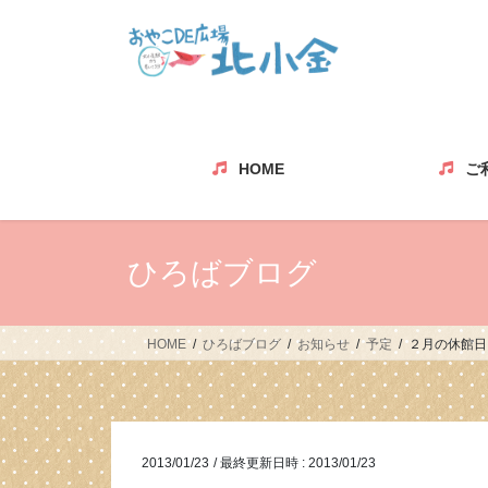
コ
ナ
ン
ビ
テ
ゲ
ン
ー
ツ
シ
へ
ョ
ス
ン
HOME
ご
キ
に
ッ
移
プ
動
ひろばブログ
HOME
ひろばブログ
お知らせ
予定
２月の休館日
2013/01/23
/ 最終更新日時 :
2013/01/23