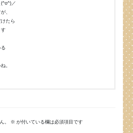
o^)／
すが、
だけたら
ます
いる
く
いね。
ん。
※
が付いている欄は必須項目です