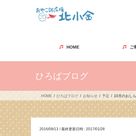
コ
ナ
ン
ビ
テ
ゲ
ン
ー
ツ
シ
へ
ョ
ス
ン
HOME
ご
キ
に
ッ
移
プ
動
ひろばブログ
HOME
ひろばブログ
お知らせ
予定
10月のおし
2016/09/13
/ 最終更新日時 :
2017/01/28