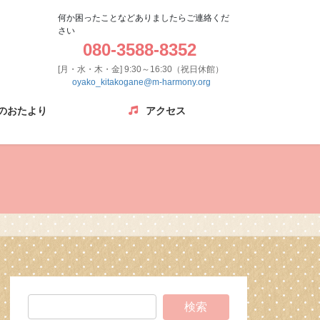
何か困ったことなどありましたらご連絡くだ
さい
080-3588-8352
[月・水・木・金] 9:30～16:30（祝日休館）
oyako_kitakogane@m-harmony.org
のおたより
アクセス