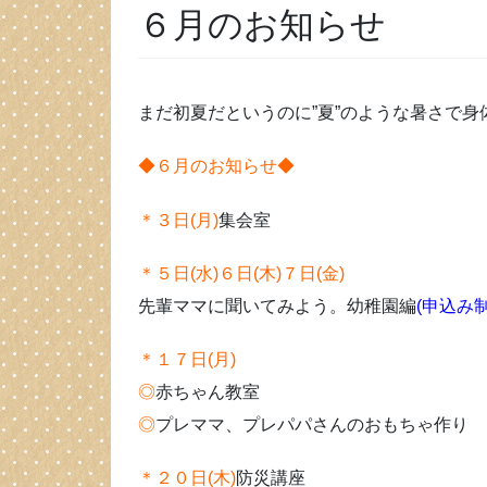
６月のお知らせ
まだ初夏だというのに”夏”のような暑さで身
◆６月のお知らせ◆
＊３日(月)
集会室
＊５日(水)６日(木)７日(金)
先輩ママに聞いてみよう。幼稚園編
(申込み制
＊１７日(月)
◎
赤ちゃん教室
◎
プレママ、プレパパさんのおもちゃ作り
＊２０日(木)
防災講座