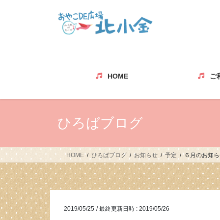
コ
ナ
ン
ビ
テ
ゲ
ン
ー
ツ
シ
へ
ョ
ス
ン
HOME
ご
キ
に
ッ
移
プ
動
ひろばブログ
HOME
ひろばブログ
お知らせ
予定
６月のお知ら
2019/05/25
/ 最終更新日時 :
2019/05/26