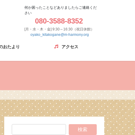
何か困ったことなどありましたらご連絡くだ
さい
080-3588-8352
[月・水・木・金] 9:30～16:30（祝日休館）
oyako_kitakogane@m-harmony.org
のおたより
アクセス