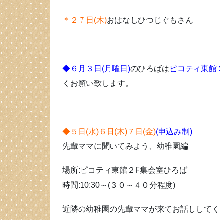
＊２７日(木)
おはなしひつじぐもさん
◆６月３日(月曜日)
のひろばは
ピコティ東館
くお願い致します。
◆５日(水)６日(木)７日(金)
(申込み制)
先輩ママに聞いてみよう、幼稚園編
場所:ピコティ東館２F集会室ひろば
時間:10:30～(３０～４０分程度)
近隣の幼稚園の先輩ママが来てお話ししてく