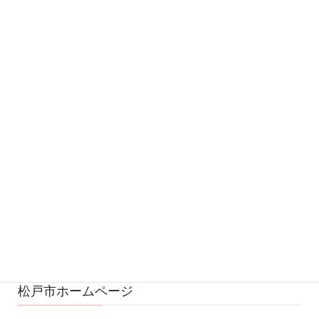
カテゴリー
お知らせ (542)
予定 (169)
募集 (1)
変更・中止 (7)
ひろばの様子 (530)
ひろばのおもちゃ・絵本 (29)
ゆるふわスタッフ日記 (114)
松戸市ホームページ