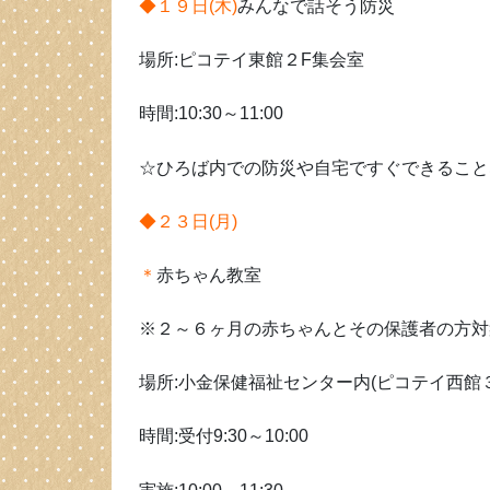
◆１９日(木)
みんなで話そう防災
場所:ピコテイ東館２F集会室
時間:10:30～11:00
☆ひろば内での防災や自宅ですぐできること
◆２３日(月)
＊
赤ちゃん教室
※２～６ヶ月の赤ちゃんとその保護者の方対
場所:小金保健福祉センター内(ピコテイ西館
時間:受付9:30～10:00