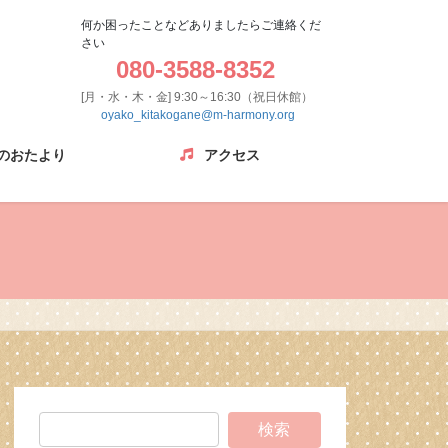
何か困ったことなどありましたらご連絡くだ
さい
080-3588-8352
[月・水・木・金] 9:30～16:30（祝日休館）
oyako_kitakogane@m-harmony.org
のおたより
アクセス