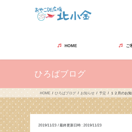
コ
ナ
ン
ビ
テ
ゲ
ン
ー
ツ
シ
へ
ョ
ス
ン
HOME
ご
キ
に
ッ
移
プ
動
ひろばブログ
HOME
ひろばブログ
お知らせ
予定
１２月のお知
2019/11/23
/ 最終更新日時 :
2019/11/23