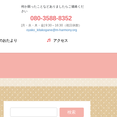
何か困ったことなどありましたらご連絡くだ
さい
080-3588-8352
[月・水・木・金] 9:30～16:30（祝日休館）
oyako_kitakogane@m-harmony.org
のおたより
アクセス