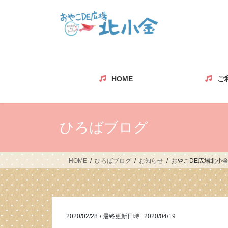
コ
ナ
ン
ビ
テ
ゲ
ン
ー
ツ
シ
へ
ョ
ス
ン
HOME
ご
キ
に
ッ
移
プ
動
ひろばブログ
HOME
ひろばブログ
お知らせ
おやこDE広場北小
2020/02/28
/ 最終更新日時 :
2020/04/19