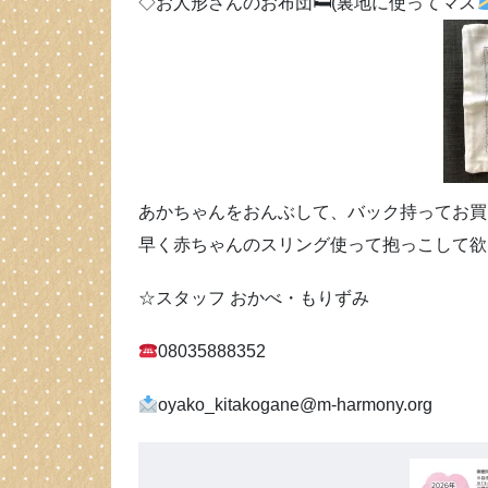
◇お人形さんのお布団🛏(裏地に使ってマス
あかちゃんをおんぶして、バック持ってお買
早く赤ちゃんのスリング使って抱っこして欲
☆スタッフ おかべ・もりずみ
08035888352
oyako_kitakogane@m-harmony.org