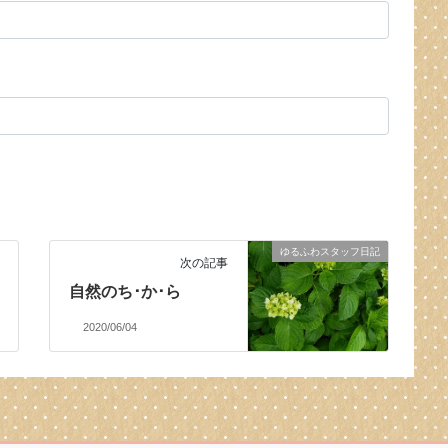
ゆるふわスタッフ日記
次の記事
自然のち･か･ら
2020/06/04