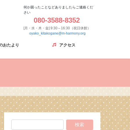
何か困ったことなどありましたらご連絡くだ
さい
080-3588-8352
[月・水・木・金] 9:30～16:30（祝日休館）
oyako_kitakogane@m-harmony.org
のおたより
アクセス