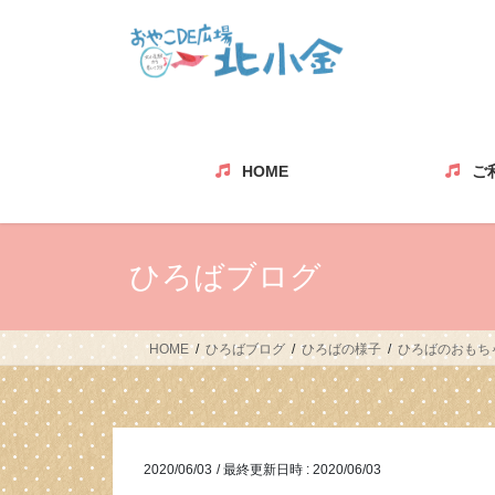
コ
ナ
ン
ビ
テ
ゲ
ン
ー
ツ
シ
へ
ョ
ス
ン
HOME
ご
キ
に
ッ
移
プ
動
ひろばブログ
HOME
ひろばブログ
ひろばの様子
ひろばのおもち
2020/06/03
/ 最終更新日時 :
2020/06/03