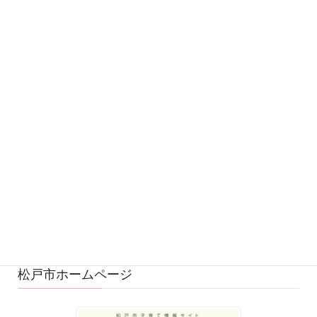
カテゴリー
お知らせ (542)
予定 (169)
募集 (1)
変更・中止 (7)
ひろばの様子 (530)
ひろばのおもちゃ・絵本 (29)
ゆるふわスタッフ日記 (114)
松戸市ホームページ