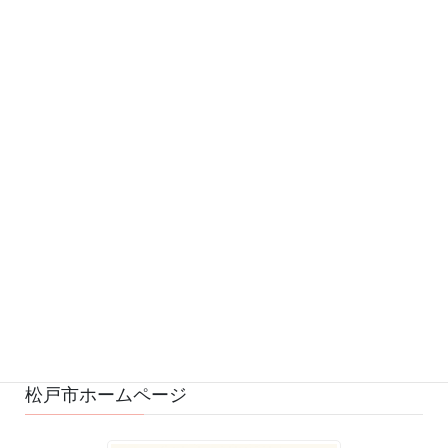
カテゴリー
お知らせ (542)
予定 (169)
募集 (1)
変更・中止 (7)
ひろばの様子 (530)
ひろばのおもちゃ・絵本 (29)
ゆるふわスタッフ日記 (114)
松戸市ホームページ