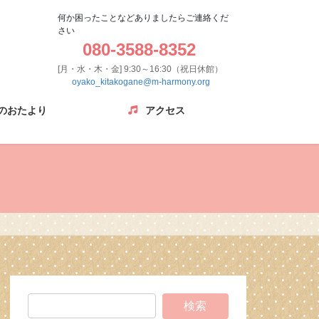
何か困ったことなどありましたらご連絡くだ
さい
080-3588-8352
[月・水・木・金] 9:30～16:30（祝日休館）
oyako_kitakogane@m-harmony.org
のおたより
アクセス