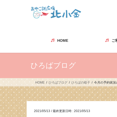
コ
ナ
ン
ビ
テ
ゲ
ン
ー
ツ
シ
へ
ョ
ス
ン
HOME
ご
キ
に
ッ
移
プ
動
ひろばブログ
HOME
ひろばブログ
ひろばの様子
今月の予約状況
2021/05/13
/ 最終更新日時 :
2021/05/13