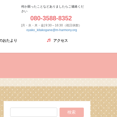
何か困ったことなどありましたらご連絡くだ
さい
080-3588-8352
[月・水・木・金] 9:30～16:30（祝日休館）
oyako_kitakogane@m-harmony.org
のおたより
アクセス