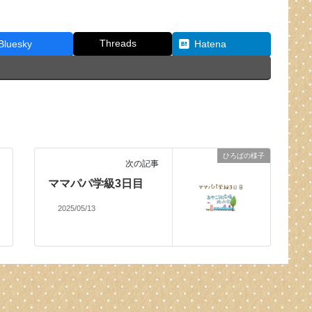
Threads
Bluesky
Hatena
ひろばの様子
次の記事
ママパパ学級3日目
2025/05/13