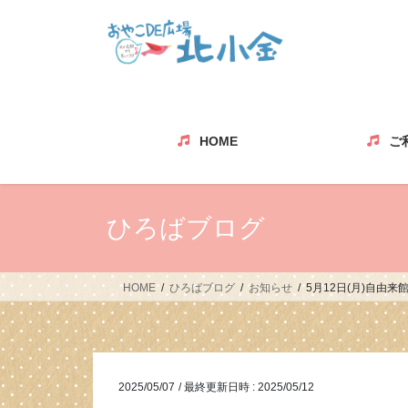
コ
ナ
ン
ビ
テ
ゲ
ン
ー
ツ
シ
へ
ョ
ス
ン
HOME
ご
キ
に
ッ
移
プ
動
ひろばブログ
HOME
ひろばブログ
お知らせ
5月12日(月)自由
2025/05/07
/ 最終更新日時 :
2025/05/12