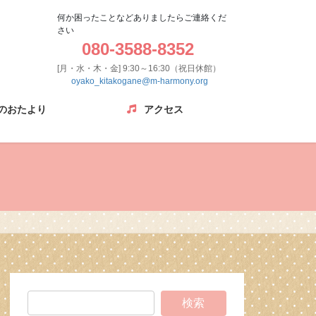
何か困ったことなどありましたらご連絡くだ
さい
080-3588-8352
[月・水・木・金] 9:30～16:30（祝日休館）
oyako_kitakogane@m-harmony.org
のおたより
アクセス