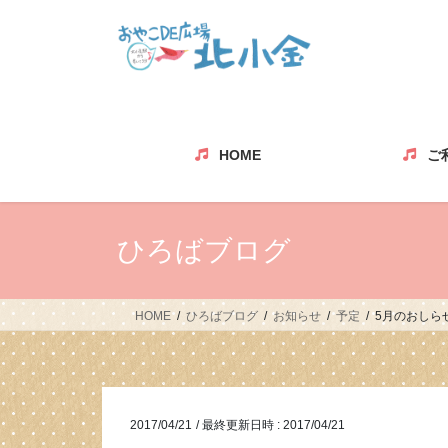
コ
ナ
ン
ビ
テ
ゲ
ン
ー
ツ
シ
へ
ョ
ス
ン
HOME
ご
キ
に
ッ
移
プ
動
ひろばブログ
HOME
ひろばブログ
お知らせ
予定
5月のおしら
2017/04/21
/ 最終更新日時 :
2017/04/21