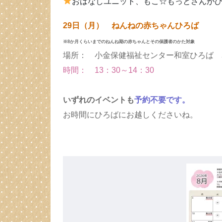
おはなしユニット、もこ☆もっとさんが
29日（月） ねんねの赤ちゃんひろば
※8か月くらいまでのねんね期の赤ちゃんとその保護者のかた対象
場所： 小金保健福祉センター和室ひろば 
時間： 13：30～14：30
いずれのイベントも
予約不要です
。
お時間にひろばにお越しくださいね。