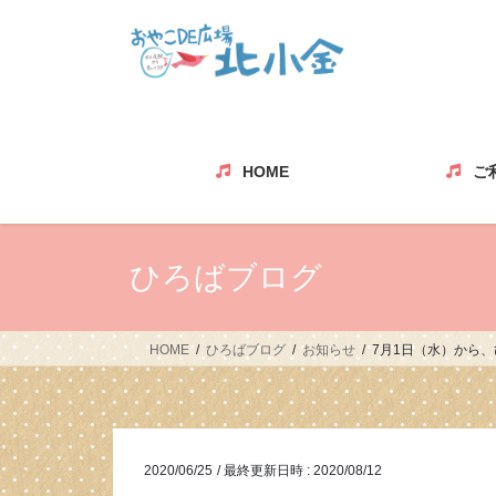
コ
ナ
ン
ビ
テ
ゲ
ン
ー
ツ
シ
へ
ョ
ス
ン
HOME
ご
キ
に
ッ
移
プ
動
ひろばブログ
HOME
ひろばブログ
お知らせ
7月1日（水）から
2020/06/25
/ 最終更新日時 :
2020/08/12