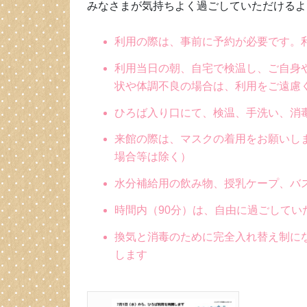
みなさまが気持ちよく過ごしていただけるよ
利用の際は、事前に予約が必要です。
利用当日の朝、自宅で検温し、ご自身
状や体調不良の場合は、利用をご遠慮
ひろば入り口にて、検温、手洗い、消
来館の際は、マスクの着用をお願いし
場合等は除く）
水分補給用の飲み物、授乳ケープ、バ
時間内（90分）は、自由に過ごしてい
換気と消毒のために完全入れ替え制に
します