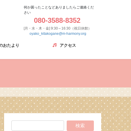
何か困ったことなどありましたらご連絡くだ
さい
080-3588-8352
[月・水・木・金] 9:30～16:30（祝日休館）
oyako_kitakogane@m-harmony.org
のおたより
アクセス